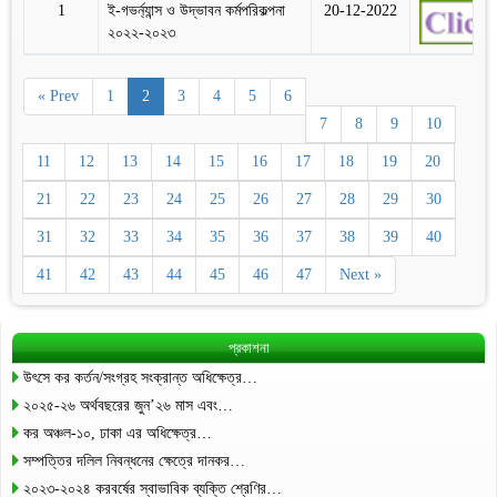
1
ই-গভর্ন্যান্স ও উদ্ভাবন কর্মপরিকল্পনা
20-12-2022
২০২২-২০২৩
« Prev
1
2
3
4
5
6
7
8
9
10
11
12
13
14
15
16
17
18
19
20
21
22
23
24
25
26
27
28
29
30
31
32
33
34
35
36
37
38
39
40
41
42
43
44
45
46
47
Next »
প্রকাশনা
উৎসে কর কর্তন/সংগ্রহ সংক্রান্ত অধিক্ষেত্র…
২০২৫-২৬ অর্থবছরের জুন’২৬ মাস এবং…
কর অঞ্চল-১০, ঢাকা এর অধিক্ষেত্র…
সম্পত্তির দলিল নিবন্ধনের ক্ষেত্রে দানকর…
২০২৩-২০২৪ করবর্ষের স্বাভাবিক ব্যক্তি শ্রেণির…