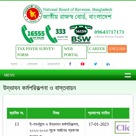
09643717171
e-Return Hotline Number
TAX PAYER SURVEY-
WEB
CAREER
ENGLISH
FORM
PORTAL
প্রশ্ন
যোগাযোগ
ওয়েবমেইল
MENU
উদ্ভাবন কর্মপরিকল্পনা ও বাস্তবায়ন
ক্রমিক নং.
বিষয়
প্রকাশের তারিখ
বিস্
13
ই-গভর্ন্যান্স ও উদ্ভাবন কর্মপরিকল্পনা,
17-01-2023
২০২২-২০২৩ সূচক অর্জনের প্রমাণক