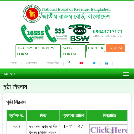
09643717171
e-Return Hotline Number
TAX PAYER SURVEY-
WEB
CAREER
ENGLISH
FORM
PORTAL
প্রশ্ন
যোগাযোগ
ওয়েবমেইল
MENU
পৃষ্ঠা শিরনাম
পৃষ্ঠা শিরনাম
ক্রমিক নং.
বিষয়
প্রকাশের তারিখ
বিস্তারিত
630
কর মেলা এখন বার্ষিক
19-11-2017
উৎসব (দৈনিক প্রথম