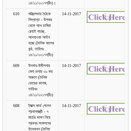
১৪/১১/২০১৭খ্রীঃ)।
610
মন্ত্রিসভার বৈঠকে
14-11-2017
সিদ্ধান্ত - উপকর
থেকে আখ চাষিরা
রেহাই পাচ্ছে,
আবহাওয়া আইন
হচ্ছে (দৈনিক কালের
কন্ঠ, তারিখঃ
১৪/১১/২০১৭খ্রীঃ)
609
উৎসাহ-উদ্দীপনায়
14-11-2017
মেলা চলছে ৩১ কর
অঞ্চলে (দৈনিক
ভোরের কাগজ,
তারিখঃ
১৪/১১/২০১৭খ্রীঃ)
608
ট্যাক্স কার্ড পেলেন
14-11-2017
প্রধানমন্ত্রী - ৭
মার্চের ভাষণ নিয়ে
প্রবন্ধ সংকলনের
উদ্ধোধন (দৈনিক