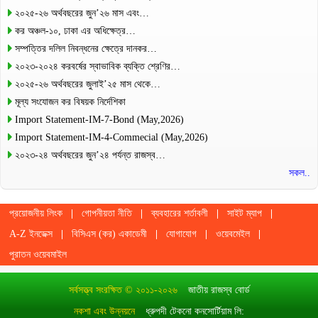
২০২৫-২৬ অর্থবছরের জুন’২৬ মাস এবং…
কর অঞ্চল-১০, ঢাকা এর অধিক্ষেত্র…
সম্পত্তির দলিল নিবন্ধনের ক্ষেত্রে দানকর…
২০২৩-২০২৪ করবর্ষের স্বাভাবিক ব্যক্তি শ্রেণির…
২০২৫-২৬ অর্থবছরের জুলাই’২৫ মাস থেকে…
মূল্য সংযোজন কর বিষয়ক নির্দেশিকা
Import Statement-IM-7-Bond (May,2026)
Import Statement-IM-4-Commecial (May,2026)
২০২৩-২৪ অর্থবছরের জুন’২৪ পর্যন্ত রাজস্ব…
সকল..
প্রয়োজনীয় লিংক
গোপনীয়তা নীতি
ব্যবহারের শর্তাবলী
সাইট ম্যাপ
A-Z ইনডেক্স
বিসিএস (কর) একাডেমী
যোগাযোগ
ওয়েবমেইল
পুরাতন ওয়েবমাইল
সর্বসত্ত্ব সংরক্ষিত © ২০১১-২০২৬
জাতীয় রাজস্ব বোর্ড
নকশা এবং উন্নয়নে
ধ্রুপদী টেকনো কনসোর্টিয়াম লি: