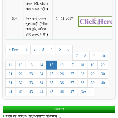
বনিক বার্তা, তারিখঃ
১৪/১১/২০১৭খ্রীঃ)
607
ট্যা্ক্স কার্ড পেলেন
14-11-2017
প্রধানমন্ত্রী (দৈনিক
মানব কন্ঠ, তারিখঃ
১৪/১১/২০১৭খ্রীঃ)
« Prev
1
2
3
4
5
6
7
8
9
10
11
12
13
14
15
16
17
18
19
20
21
22
23
24
25
26
27
28
29
30
31
32
33
34
35
36
37
38
39
40
41
42
43
44
45
46
47
Next »
প্রকাশনা
উৎসে কর কর্তন/সংগ্রহ সংক্রান্ত অধিক্ষেত্র…