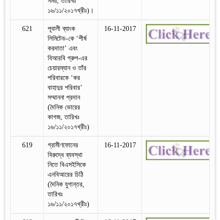
সময়, তারিখঃ
১৬/১১/২০১৭খ্রীঃ)।
621
পূবালী ব্যাংক
16-11-2017
লিমিটেড-কে ‘শীর্ষ
করদাতা’ এবং
বিআরবি গ্রুপ-এর
চেয়ারম্যান ও তাঁর
পরিবারকে ‘কর
বাহাদুর পরিবার’
সম্মাননা প্রদান
(দৈনিক ভোরের
কাগজ, তারিখঃ
১৬/১১/২০১৭খ্রীঃ)
619
গ্রামীণফোনের
16-11-2017
বিরুদ্ধে ব্যবস্থা
নিতে বিএসইসিকে
এনবিআরের চিঠি
(দৈনিক যুগান্তর,
তারিখঃ
১৬/১১/২০১৭খ্রীঃ)