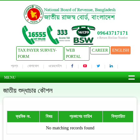
09643717171
e-Return Hotline Number
TAX PAYER SURVEY-
WEB
CAREER
ENGLISH
FORM
PORTAL
প্রশ্ন
যোগাযোগ
ওয়েবমেইল
MENU
জাতীয় শুদ্ধাচার কৌশল
ক্রমিক নং.
বিষয়
প্রকাশের তারিখ
বিস্তারিত
No matching records found