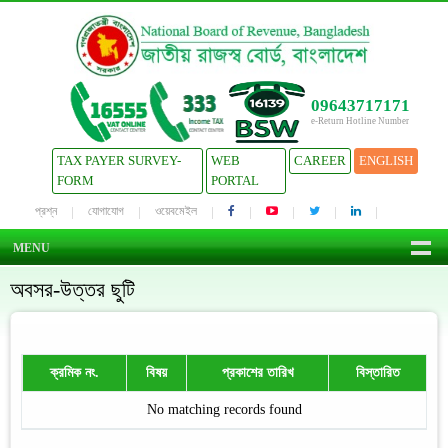
09643717171
e-Return Hotline Number
TAX PAYER SURVEY-
WEB
CAREER
ENGLISH
FORM
PORTAL
প্রশ্ন
যোগাযোগ
ওয়েবমেইল
MENU
অবসর-উত্তর ছুটি
ক্রমিক নং.
বিষয়
প্রকাশের তারিখ
বিস্তারিত
No matching records found