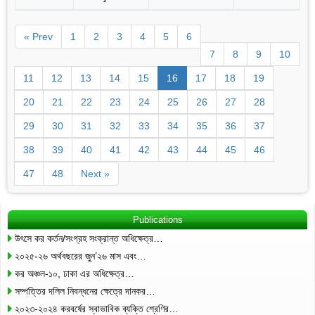
« Prev
1
2
3
4
5
6
7
8
9
10
11
12
13
14
15
16
17
18
19
20
21
22
23
24
25
26
27
28
29
30
31
32
33
34
35
36
37
38
39
40
41
42
43
44
45
46
47
48
Next »
Publications
উৎসে কর কর্তন/সংগ্রহ সংক্রান্ত অধিক্ষেত্র…
২০২৫-২৬ অর্থবছরের জুন’২৬ মাস এবং…
কর অঞ্চল-১০, ঢাকা এর অধিক্ষেত্র…
সম্পত্তির দলিল নিবন্ধনের ক্ষেত্রে দানকর…
২০২৩-২০২৪ করবর্ষের স্বাভাবিক ব্যক্তি শ্রেণির…