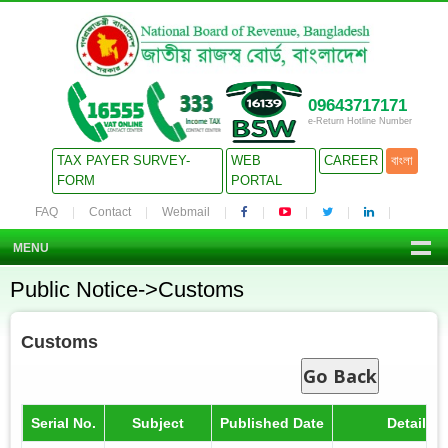
09643717171
e-Return Hotline Number
TAX PAYER SURVEY-
WEB
CAREER
বাংলা
FORM
PORTAL
FAQ
Contact
Webmail
MENU
Public Notice->Customs
Customs
Go Back
Serial No.
Subject
Published Date
Details