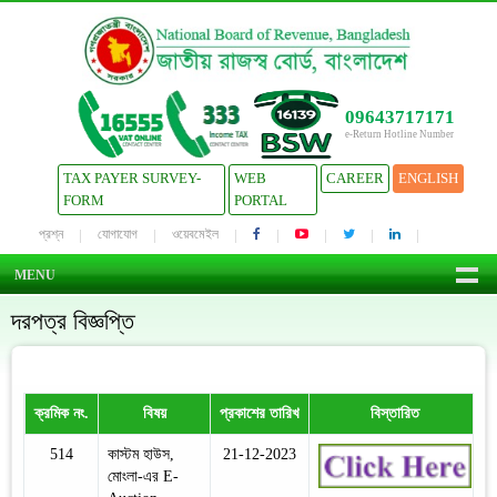
09643717171
e-Return Hotline Number
TAX PAYER SURVEY-
WEB
CAREER
ENGLISH
FORM
PORTAL
প্রশ্ন
যোগাযোগ
ওয়েবমেইল
MENU
দরপত্র বিজ্ঞপ্তি
ক্রমিক নং.
বিষয়
প্রকাশের তারিখ
বিস্তারিত
514
কাস্টম হাউস,
21-12-2023
মোংলা-এর E-