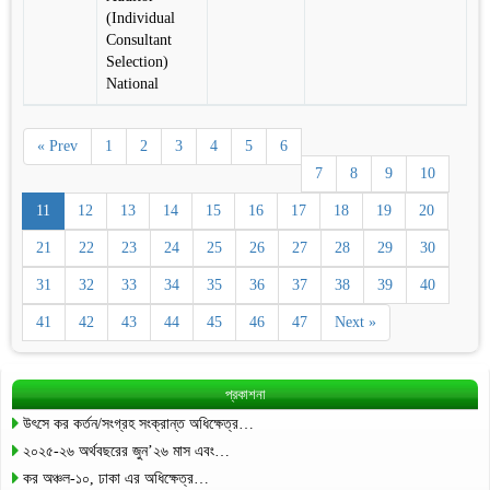
(Individual
Consultant
Selection)
National
« Prev
1
2
3
4
5
6
7
8
9
10
11
12
13
14
15
16
17
18
19
20
21
22
23
24
25
26
27
28
29
30
31
32
33
34
35
36
37
38
39
40
41
42
43
44
45
46
47
Next »
প্রকাশনা
উৎসে কর কর্তন/সংগ্রহ সংক্রান্ত অধিক্ষেত্র…
২০২৫-২৬ অর্থবছরের জুন’২৬ মাস এবং…
কর অঞ্চল-১০, ঢাকা এর অধিক্ষেত্র…