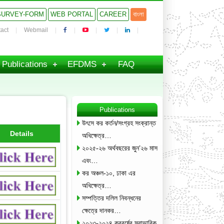
SURVEY-FORM
WEB PORTAL
CAREER
বাংলা
act
Webmail
Publications
EFDMS
FAQ
Publications
উৎসে কর কর্তন/সংগ্রহ সংক্রান্ত
Details
অধিক্ষেত্র…
২০২৫-২৬ অর্থবছরের জুন’২৬ মাস
এবং…
কর অঞ্চল-১০, ঢাকা এর
অধিক্ষেত্র…
সম্পত্তির দলিল নিবন্ধনের
ক্ষেত্রে দানকর…
২০২৩-২০২৪ করবর্ষের স্বাভাবিক