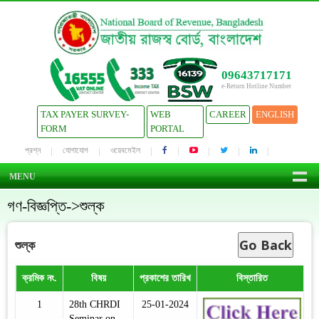
09643717171
e-Return Hotline Number
TAX PAYER SURVEY-
WEB
CAREER
ENGLISH
FORM
PORTAL
প্রশ্ন
যোগাযোগ
ওয়েবমেইল
MENU
গণ-বিজ্ঞপ্তি->শুল্ক
Go Back
শুল্ক
ক্রমিক নং.
বিষয়
প্রকাশের তারিখ
বিস্তারিত
1
28th CHRDI
25-01-2024
Seminar on