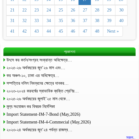
21
22
23
24
25
26
27
28
29
30
31
32
33
34
35
36
37
38
39
40
41
42
43
44
45
46
47
48
Next »
প্রকাশনা
উৎসে কর কর্তন/সংগ্রহ সংক্রান্ত অধিক্ষেত্র…
২০২৫-২৬ অর্থবছরের জুন’২৬ মাস এবং…
কর অঞ্চল-১০, ঢাকা এর অধিক্ষেত্র…
সম্পত্তির দলিল নিবন্ধনের ক্ষেত্রে দানকর…
২০২৩-২০২৪ করবর্ষের স্বাভাবিক ব্যক্তি শ্রেণির…
২০২৫-২৬ অর্থবছরের জুলাই’২৫ মাস থেকে…
মূল্য সংযোজন কর বিষয়ক নির্দেশিকা
Import Statement-IM-7-Bond (May,2026)
Import Statement-IM-4-Commecial (May,2026)
২০২৩-২৪ অর্থবছরের জুন’২৪ পর্যন্ত রাজস্ব…
সকল..