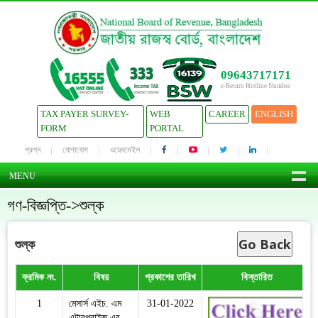
09643717171
e-Return Hotline Number
TAX PAYER SURVEY-
WEB
CAREER
ENGLISH
FORM
PORTAL
প্রশ্ন
যোগাযোগ
ওয়েবমেইল
MENU
গণ-বিজ্ঞপ্তি->শুল্ক
Go Back
শুল্ক
ক্রমিক নং.
বিষয়
প্রকাশের তারিখ
বিস্তারিত
1
মেসার্স এইচ. এম
31-01-2022
এন্টারপ্রাইজ এর