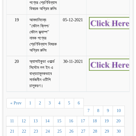
পণ্যের শ্রেণিবিন্যাস
বিষয়ক অগ্রিম রুলিং
19
আমদানিতব্য
05-12-2021
"মেটাল ক্লিপ/
মেটাল ক্ল্যাম্প"
নামক পণ্যের
শ্রেণিবিন্যাস বিষয়ক
অগ্রিম রুলিং
20
অ্যাসাইকুডা ওয়ার্ল্ড
30-11-2021
সিস্টেম লগ ইন এ
বাধ্যতামূলকভাবে
সার্বজনীন ওটিপি
চালুকরণ।
« Prev
1
2
3
4
5
6
7
8
9
10
11
12
13
14
15
16
17
18
19
20
21
22
23
24
25
26
27
28
29
30