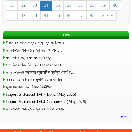
31
32
33
34
35
36
37
38
39
40
41
42
43
44
45
46
47
48
Next »
প্রকাশনা
উৎসে কর কর্তন/সংগ্রহ সংক্রান্ত অধিক্ষেত্র…
২০২৫-২৬ অর্থবছরের জুন’২৬ মাস এবং…
কর অঞ্চল-১০, ঢাকা এর অধিক্ষেত্র…
সম্পত্তির দলিল নিবন্ধনের ক্ষেত্রে দানকর…
২০২৩-২০২৪ করবর্ষের স্বাভাবিক ব্যক্তি শ্রেণির…
২০২৫-২৬ অর্থবছরের জুলাই’২৫ মাস থেকে…
মূল্য সংযোজন কর বিষয়ক নির্দেশিকা
Import Statement-IM-7-Bond (May,2026)
Import Statement-IM-4-Commecial (May,2026)
২০২৩-২৪ অর্থবছরের জুন’২৪ পর্যন্ত রাজস্ব…
সকল..