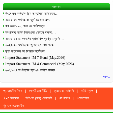
প্রকাশনা
উৎসে কর কর্তন/সংগ্রহ সংক্রান্ত অধিক্ষেত্র…
২০২৫-২৬ অর্থবছরের জুন’২৬ মাস এবং…
কর অঞ্চল-১০, ঢাকা এর অধিক্ষেত্র…
সম্পত্তির দলিল নিবন্ধনের ক্ষেত্রে দানকর…
২০২৩-২০২৪ করবর্ষের স্বাভাবিক ব্যক্তি শ্রেণির…
২০২৫-২৬ অর্থবছরের জুলাই’২৫ মাস থেকে…
মূল্য সংযোজন কর বিষয়ক নির্দেশিকা
Import Statement-IM-7-Bond (May,2026)
Import Statement-IM-4-Commecial (May,2026)
২০২৩-২৪ অর্থবছরের জুন’২৪ পর্যন্ত রাজস্ব…
সকল..
প্রয়োজনীয় লিংক
গোপনীয়তা নীতি
ব্যবহারের শর্তাবলী
সাইট ম্যাপ
A-Z ইনডেক্স
বিসিএস (কর) একাডেমী
যোগাযোগ
ওয়েবমেইল
পুরাতন ওয়েবমাইল