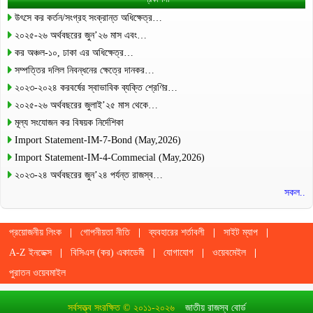
উৎসে কর কর্তন/সংগ্রহ সংক্রান্ত অধিক্ষেত্র…
২০২৫-২৬ অর্থবছরের জুন’২৬ মাস এবং…
কর অঞ্চল-১০, ঢাকা এর অধিক্ষেত্র…
সম্পত্তির দলিল নিবন্ধনের ক্ষেত্রে দানকর…
২০২৩-২০২৪ করবর্ষের স্বাভাবিক ব্যক্তি শ্রেণির…
২০২৫-২৬ অর্থবছরের জুলাই’২৫ মাস থেকে…
মূল্য সংযোজন কর বিষয়ক নির্দেশিকা
Import Statement-IM-7-Bond (May,2026)
Import Statement-IM-4-Commecial (May,2026)
২০২৩-২৪ অর্থবছরের জুন’২৪ পর্যন্ত রাজস্ব…
সকল..
প্রয়োজনীয় লিংক
গোপনীয়তা নীতি
ব্যবহারের শর্তাবলী
সাইট ম্যাপ
A-Z ইনডেক্স
বিসিএস (কর) একাডেমী
যোগাযোগ
ওয়েবমেইল
পুরাতন ওয়েবমাইল
সর্বসত্ত্ব সংরক্ষিত © ২০১১-২০২৬
জাতীয় রাজস্ব বোর্ড