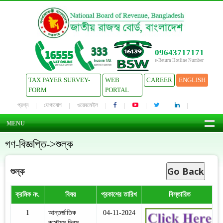
09643717171
e-Return Hotline Number
TAX PAYER SURVEY-
WEB
CAREER
ENGLISH
FORM
PORTAL
প্রশ্ন
যোগাযোগ
ওয়েবমেইল
MENU
গণ-বিজ্ঞপ্তি->শুল্ক
Go Back
শুল্ক
ক্রমিক নং.
বিষয়
প্রকাশের তারিখ
বিস্তারিত
1
আন্তর্জাতিক
04-11-2024
কাস্টমস দিবস,