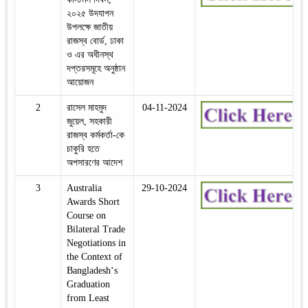
২০২৫ উদযাপন
উপলক্ষে জাতীয়
রাজস্ব বোর্ড, ঢাকা
ও এর অধীনস্থ
দপ্তরসমূহে অনুষ্ঠান
আয়োজন
2
রাসেল মাহমুদ
04-11-2024
জুয়েল, সহকারী
রাজস্ব কর্মকর্তা-কে
চাকুরি হতে
অপসারণের আদেশ
3
Australia
29-10-2024
Awards Short
Course on
Bilateral Trade
Negotiations in
the Context of
Bangladesh‘s
Graduation
from Least