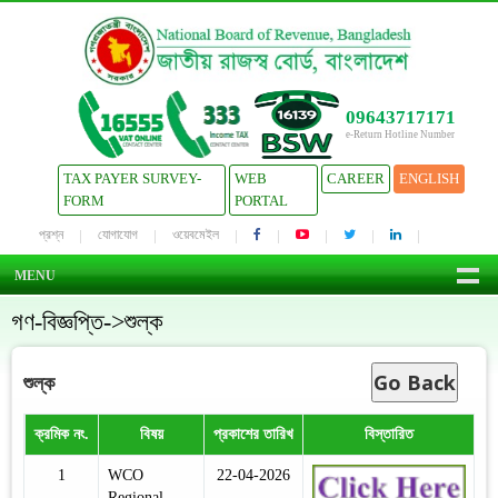
09643717171
e-Return Hotline Number
TAX PAYER SURVEY-
WEB
CAREER
ENGLISH
FORM
PORTAL
প্রশ্ন
যোগাযোগ
ওয়েবমেইল
MENU
গণ-বিজ্ঞপ্তি->শুল্ক
Go Back
শুল্ক
ক্রমিক নং.
বিষয়
প্রকাশের তারিখ
বিস্তারিত
1
WCO
22-04-2026
Regional