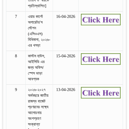
তারিখ ও স্মারকে
প্রতিস্থাপিত]
7
এয়ার কার্গো
16-04-2026
অপারেটর'স
স্টেশন
(এসিওএস)
বিধিমালা, ২০২৬-
এর খসড়া
8
কাস্টম হাউস,
15-04-2026
আইসিডি এর
জন্য অফিস/
স্পেস ভাড়া
আবশ্যক
9
২০২৬-২০২৭
13-04-2026
অর্থবছরে জাতীয়
রাজস্ব বাজেট
প্রণয়নের লক্ষ্যে
আলোচনায়
অংশগ্রহণ
সংক্রান্ত