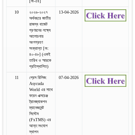
[নং-৫৪]
10
২০২৬-২০২৭
13-04-2026
অর্থবছরে জাতীয়
রাজস্ব বাজেট
প্রণয়নের লক্ষ্যে
আলোচনায়
অংশগ্রহণ
সংক্রান্ত [নং:
৪০-৪৮] (একই
তারিখ ও স্মারকে
প্রতিস্থাপিত)
11
প্রেস রিলিজ:
07-04-2026
Asycuda
World এর সাথে
ফরেন এক্সচেঞ্জ
ট্রানজ্যাকশন
ম্যানেজমেন্ট
সিস্টেম
(FxTMS) এর
আন্ত:সংযোগ
স্থাপন