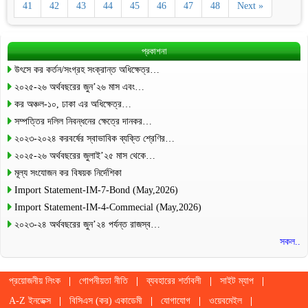
41
42
43
44
45
46
47
48
Next »
প্রকাশনা
উৎসে কর কর্তন/সংগ্রহ সংক্রান্ত অধিক্ষেত্র…
২০২৫-২৬ অর্থবছরের জুন’২৬ মাস এবং…
কর অঞ্চল-১০, ঢাকা এর অধিক্ষেত্র…
সম্পত্তির দলিল নিবন্ধনের ক্ষেত্রে দানকর…
২০২৩-২০২৪ করবর্ষের স্বাভাবিক ব্যক্তি শ্রেণির…
২০২৫-২৬ অর্থবছরের জুলাই’২৫ মাস থেকে…
মূল্য সংযোজন কর বিষয়ক নির্দেশিকা
Import Statement-IM-7-Bond (May,2026)
Import Statement-IM-4-Commecial (May,2026)
২০২৩-২৪ অর্থবছরের জুন’২৪ পর্যন্ত রাজস্ব…
সকল..
প্রয়োজনীয় লিংক
গোপনীয়তা নীতি
ব্যবহারের শর্তাবলী
সাইট ম্যাপ
A-Z ইনডেক্স
বিসিএস (কর) একাডেমী
যোগাযোগ
ওয়েবমেইল