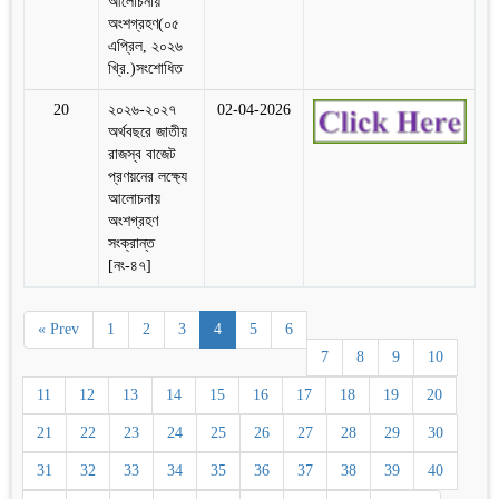
আলোচনায়
অংশগ্রহণ(০৫
এপ্রিল, ২০২৬
খ্রি.)সংশোধিত
20
২০২৬-২০২৭
02-04-2026
অর্থবছরে জাতীয়
রাজস্ব বাজেট
প্রণয়নের লক্ষ্যে
আলোচনায়
অংশগ্রহণ
সংক্রান্ত
[নং-৪৭]
« Prev
1
2
3
4
5
6
7
8
9
10
11
12
13
14
15
16
17
18
19
20
21
22
23
24
25
26
27
28
29
30
31
32
33
34
35
36
37
38
39
40