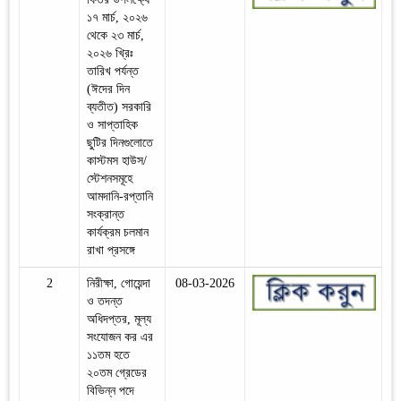
১৭ মার্চ, ২০২৬
থেকে ২৩ মার্চ,
২০২৬ খ্রিঃ
তারিখ পর্যন্ত
(ঈদের দিন
ব্যতীত) সরকারি
ও সাপ্তাহিক
ছুটির দিনগুলোতে
কাস্টমস হাউস/
স্টেশনসমূহে
আমদানি-রপ্তানি
সংক্রান্ত
কার্যক্রম চলমান
রাখা প্রসঙ্গে
2
নিরীক্ষা, গোয়েন্দা
08-03-2026
ও তদন্ত
অধিদপ্তর, মূল্য
সংযোজন কর এর
১১তম হতে
২০তম গ্রেডের
বিভিন্ন পদে