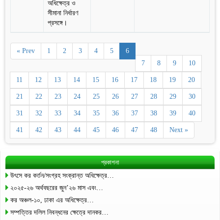
অধিক্ষেত্র ও
সীমানা নির্ধারণ
প্রসঙ্গে।
« Prev
1
2
3
4
5
6
7
8
9
10
11
12
13
14
15
16
17
18
19
20
21
22
23
24
25
26
27
28
29
30
31
32
33
34
35
36
37
38
39
40
41
42
43
44
45
46
47
48
Next »
প্রকাশনা
উৎসে কর কর্তন/সংগ্রহ সংক্রান্ত অধিক্ষেত্র…
২০২৫-২৬ অর্থবছরের জুন’২৬ মাস এবং…
কর অঞ্চল-১০, ঢাকা এর অধিক্ষেত্র…
সম্পত্তির দলিল নিবন্ধনের ক্ষেত্রে দানকর…