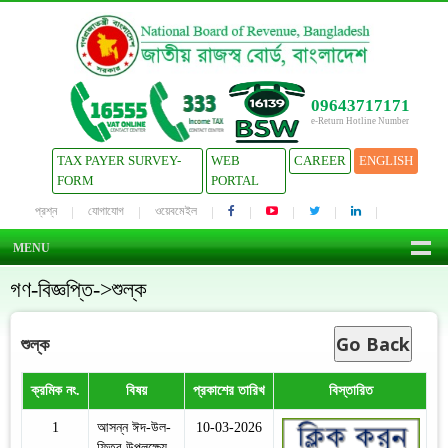
09643717171
e-Return Hotline Number
TAX PAYER SURVEY-
WEB
CAREER
ENGLISH
FORM
PORTAL
প্রশ্ন
যোগাযোগ
ওয়েবমেইল
MENU
গণ-বিজ্ঞপ্তি->শুল্ক
Go Back
শুল্ক
ক্রমিক নং.
বিষয়
প্রকাশের তারিখ
বিস্তারিত
1
আসন্ন ঈদ-উল-
10-03-2026
ফিতর উপলক্ষ্যে