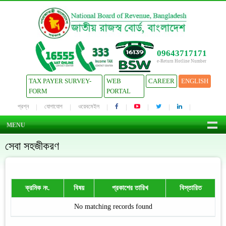
09643717171
e-Return Hotline Number
TAX PAYER SURVEY-
WEB
CAREER
ENGLISH
FORM
PORTAL
প্রশ্ন
যোগাযোগ
ওয়েবমেইল
MENU
সেবা সহজীকরণ
ক্রমিক নং.
বিষয়
প্রকাশের তারিখ
বিস্তারিত
No matching records found