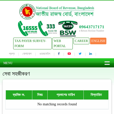
09643717171
e-Return Hotline Number
TAX PAYER SURVEY-
WEB
CAREER
ENGLISH
FORM
PORTAL
প্রশ্ন
যোগাযোগ
ওয়েবমেইল
MENU
সেবা সহজীকরণ
ক্রমিক নং.
বিষয়
প্রকাশের তারিখ
বিস্তারিত
No matching records found