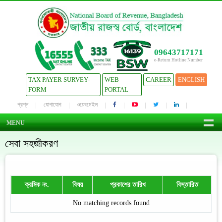
09643717171
e-Return Hotline Number
TAX PAYER SURVEY-
WEB
CAREER
ENGLISH
FORM
PORTAL
প্রশ্ন
যোগাযোগ
ওয়েবমেইল
MENU
সেবা সহজীকরণ
ক্রমিক নং.
বিষয়
প্রকাশের তারিখ
বিস্তারিত
No matching records found