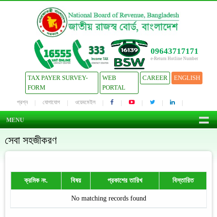
09643717171
e-Return Hotline Number
TAX PAYER SURVEY-
WEB
CAREER
ENGLISH
FORM
PORTAL
প্রশ্ন
যোগাযোগ
ওয়েবমেইল
MENU
সেবা সহজীকরণ
ক্রমিক নং.
বিষয়
প্রকাশের তারিখ
বিস্তারিত
No matching records found