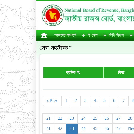
আমাদের সম্পর্কে
ই-সেবা
বিধি-বিধান
সেবা সহজীকরণ
ক্রমিক নং.
বিষয়
« Prev
1
2
3
4
5
6
7
21
22
23
24
25
26
27
28
41
42
43
44
45
46
47
Nex