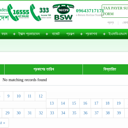
TAX PAYER S
09643717171
FORM
e-Return Hotline Number
প্রশ্ন
যোগ
ফরম
ট্যাক্স প্রকারভেদ
বাজেট
প্রকল্প
প্রকাশনা
ইএফডিএমএস
প্রকাশের তারিখ
বিস্তারিত
No matching records found
8
9
10
11
12
13
14
15
16
17
18
19
29
30
31
32
33
34
35
36
37
38
39
t »