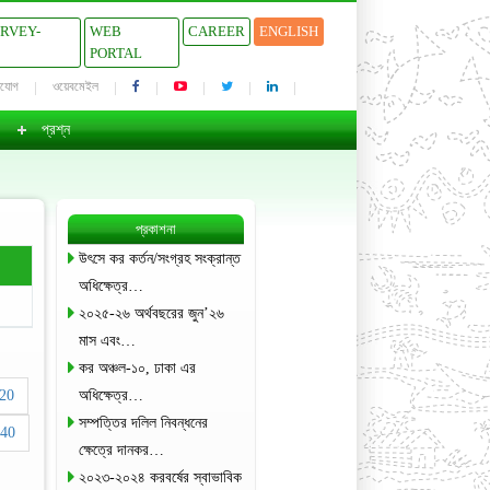
URVEY-
WEB
CAREER
ENGLISH
PORTAL
াযোগ
ওয়েবমেইল
প্রশ্ন
প্রকাশনা
উৎসে কর কর্তন/সংগ্রহ সংক্রান্ত
অধিক্ষেত্র…
২০২৫-২৬ অর্থবছরের জুন’২৬
মাস এবং…
কর অঞ্চল-১০, ঢাকা এর
20
অধিক্ষেত্র…
সম্পত্তির দলিল নিবন্ধনের
40
ক্ষেত্রে দানকর…
২০২৩-২০২৪ করবর্ষের স্বাভাবিক