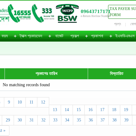
TAX PAYER S
09643717171
FORM
e-Return Hotline Number
প্রশ্ন
যোগ
ফরম
ট্যাক্স প্রকারভেদ
বাজেট
প্রকল্প
প্রকাশনা
ইএফডিএমএস
প্রকাশের তারিখ
বিস্তারিত
No matching records found
8
9
10
11
12
13
14
15
16
17
18
19
29
30
31
32
33
34
35
36
37
38
39
t »