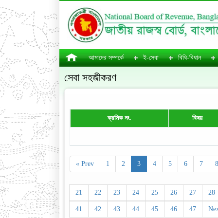
আমাদের সম্পর্কে
ই-সেবা
বিধি-বিধান
সেবা সহজীকরণ
ক্রমিক নং.
বিষয়
« Prev
1
2
3
4
5
6
7
21
22
23
24
25
26
27
28
41
42
43
44
45
46
47
Nex