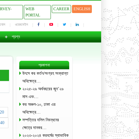
URVEY-
WEB
CAREER
ENGLISH
PORTAL
াযোগ
ওয়েবমেইল
প্রশ্ন
প্রকাশনা
উৎসে কর কর্তন/সংগ্রহ সংক্রান্ত
অধিক্ষেত্র…
২০২৫-২৬ অর্থবছরের জুন’২৬
মাস এবং…
কর অঞ্চল-১০, ঢাকা এর
20
অধিক্ষেত্র…
সম্পত্তির দলিল নিবন্ধনের
40
ক্ষেত্রে দানকর…
২০২৩-২০২৪ করবর্ষের স্বাভাবিক