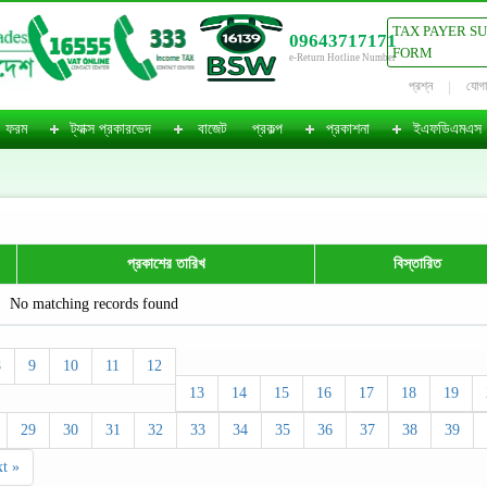
TAX PAYER S
09643717171
FORM
e-Return Hotline Number
প্রশ্ন
যোগ
ফরম
ট্যাক্স প্রকারভেদ
বাজেট
প্রকল্প
প্রকাশনা
ইএফডিএমএস
প্রকাশের তারিখ
বিস্তারিত
No matching records found
8
9
10
11
12
13
14
15
16
17
18
19
29
30
31
32
33
34
35
36
37
38
39
t »