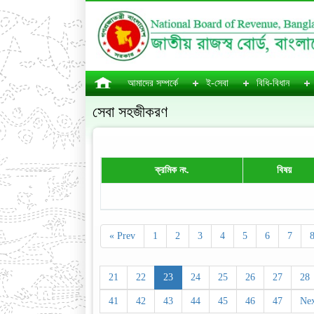
আমাদের সম্পর্কে
ই-সেবা
বিধি-বিধান
সেবা সহজীকরণ
ক্রমিক নং.
বিষয়
« Prev
1
2
3
4
5
6
7
21
22
23
24
25
26
27
28
41
42
43
44
45
46
47
Nex