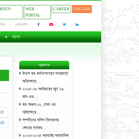
URVEY-
WEB
CAREER
ENGLISH
PORTAL
াযোগ
ওয়েবমেইল
প্রশ্ন
প্রকাশনা
উৎসে কর কর্তন/সংগ্রহ সংক্রান্ত
অধিক্ষেত্র…
২০২৫-২৬ অর্থবছরের জুন’২৬
মাস এবং…
কর অঞ্চল-১০, ঢাকা এর
20
অধিক্ষেত্র…
সম্পত্তির দলিল নিবন্ধনের
40
ক্ষেত্রে দানকর…
২০২৩-২০২৪ করবর্ষের স্বাভাবিক