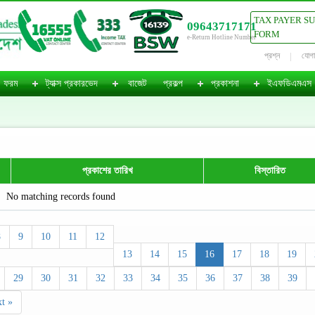
TAX PAYER S
09643717171
FORM
e-Return Hotline Number
প্রশ্ন
যোগ
ফরম
ট্যাক্স প্রকারভেদ
বাজেট
প্রকল্প
প্রকাশনা
ইএফডিএমএস
প্রকাশের তারিখ
বিস্তারিত
No matching records found
8
9
10
11
12
13
14
15
16
17
18
19
29
30
31
32
33
34
35
36
37
38
39
t »