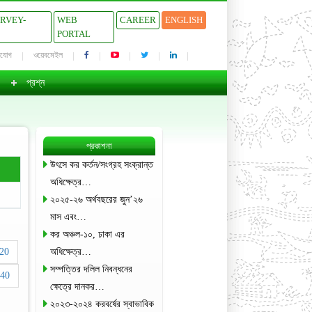
URVEY-
WEB
CAREER
ENGLISH
PORTAL
াযোগ
ওয়েবমেইল
প্রশ্ন
প্রকাশনা
উৎসে কর কর্তন/সংগ্রহ সংক্রান্ত
অধিক্ষেত্র…
২০২৫-২৬ অর্থবছরের জুন’২৬
মাস এবং…
কর অঞ্চল-১০, ঢাকা এর
20
অধিক্ষেত্র…
সম্পত্তির দলিল নিবন্ধনের
40
ক্ষেত্রে দানকর…
২০২৩-২০২৪ করবর্ষের স্বাভাবিক