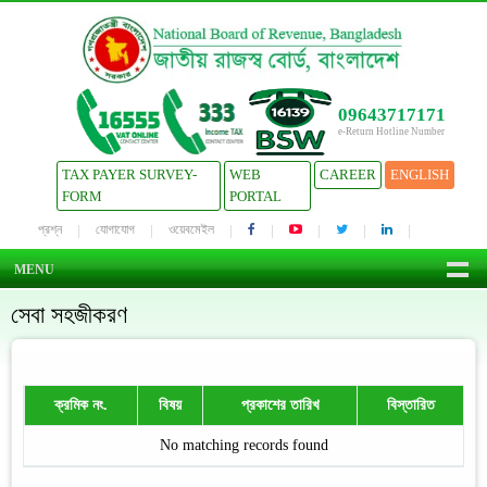
09643717171
e-Return Hotline Number
TAX PAYER SURVEY-
WEB
CAREER
ENGLISH
FORM
PORTAL
প্রশ্ন
যোগাযোগ
ওয়েবমেইল
MENU
সেবা সহজীকরণ
ক্রমিক নং.
বিষয়
প্রকাশের তারিখ
বিস্তারিত
No matching records found