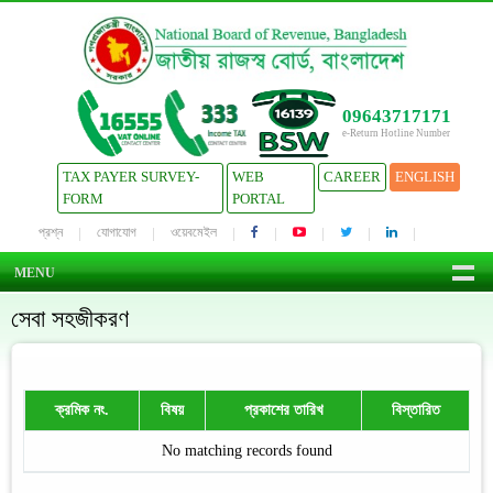
09643717171
e-Return Hotline Number
TAX PAYER SURVEY-
WEB
CAREER
ENGLISH
FORM
PORTAL
প্রশ্ন
যোগাযোগ
ওয়েবমেইল
MENU
সেবা সহজীকরণ
ক্রমিক নং.
বিষয়
প্রকাশের তারিখ
বিস্তারিত
No matching records found