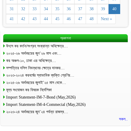
31
32
33
34
35
36
37
38
39
40
41
42
43
44
45
46
47
48
Next »
প্রকাশনা
উৎসে কর কর্তন/সংগ্রহ সংক্রান্ত অধিক্ষেত্র…
২০২৫-২৬ অর্থবছরের জুন’২৬ মাস এবং…
কর অঞ্চল-১০, ঢাকা এর অধিক্ষেত্র…
সম্পত্তির দলিল নিবন্ধনের ক্ষেত্রে দানকর…
২০২৩-২০২৪ করবর্ষের স্বাভাবিক ব্যক্তি শ্রেণির…
২০২৫-২৬ অর্থবছরের জুলাই’২৫ মাস থেকে…
মূল্য সংযোজন কর বিষয়ক নির্দেশিকা
Import Statement-IM-7-Bond (May,2026)
Import Statement-IM-4-Commecial (May,2026)
২০২৩-২৪ অর্থবছরের জুন’২৪ পর্যন্ত রাজস্ব…
সকল..