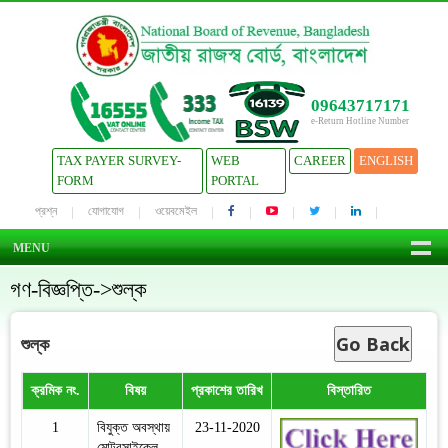
09643717171
e-Return Hotline Number
TAX PAYER SURVEY-
WEB
CAREER
ENGLISH
FORM
PORTAL
প্রশ্ন
যোগাযোগ
ওয়েবমেইল
MENU
গণ-বিজ্ঞপ্তি->শুল্ক
Go Back
শুল্ক
ক্রমিক নং.
বিষয়
প্রকাশের তারিখ
বিস্তারিত
1
বিযুক্ত অবস্থায়
23-11-2020
মোটরসাইকেল