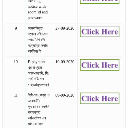
meeting
notice with
zoom id and
password
9
আমদানিকৃত
27-09-2020
পণ্যের এইচএস
কোড নির্ধারণী
সংক্রান্ত সভার
কার্যবিবরণী
10
E-payment
10-09-2020
এর মাধ্যমে
শুল্ক-করাদি, ফি,
চার্জ পরিশোধ
বাধ্যতামূলককরণ
11
বিসিএস (শুল্ক ও
09-09-2020
আবগারী)
ক্যাডারের বদলী/
পদায়নকৃত
কর্মকর্তাগণ এর
জারাবো হতে