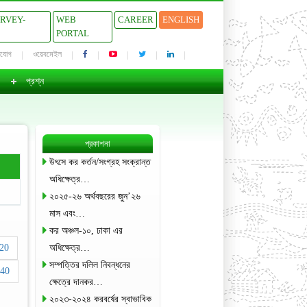
URVEY-
WEB
CAREER
ENGLISH
PORTAL
াযোগ
ওয়েবমেইল
প্রশ্ন
প্রকাশনা
উৎসে কর কর্তন/সংগ্রহ সংক্রান্ত
অধিক্ষেত্র…
২০২৫-২৬ অর্থবছরের জুন’২৬
মাস এবং…
কর অঞ্চল-১০, ঢাকা এর
20
অধিক্ষেত্র…
সম্পত্তির দলিল নিবন্ধনের
40
ক্ষেত্রে দানকর…
২০২৩-২০২৪ করবর্ষের স্বাভাবিক