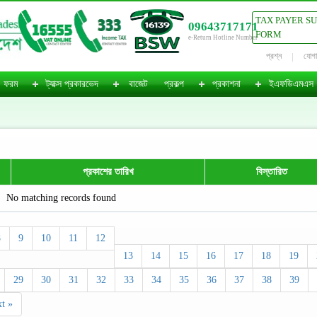
TAX PAYER S
09643717171
FORM
e-Return Hotline Number
প্রশ্ন
যোগ
ফরম
ট্যাক্স প্রকারভেদ
বাজেট
প্রকল্প
প্রকাশনা
ইএফডিএমএস
প্রকাশের তারিখ
বিস্তারিত
No matching records found
8
9
10
11
12
13
14
15
16
17
18
19
29
30
31
32
33
34
35
36
37
38
39
t »