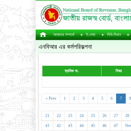
আমাদের সম্পর্কে
ই-সেবা
বিধি-বিধান
এনবিআর এর কর্মপরিকল্পনা
ক্রমিক নং.
বিষয়
« Prev
1
2
3
4
5
6
7
21
22
23
24
25
26
27
28
41
42
43
44
45
46
47
Nex