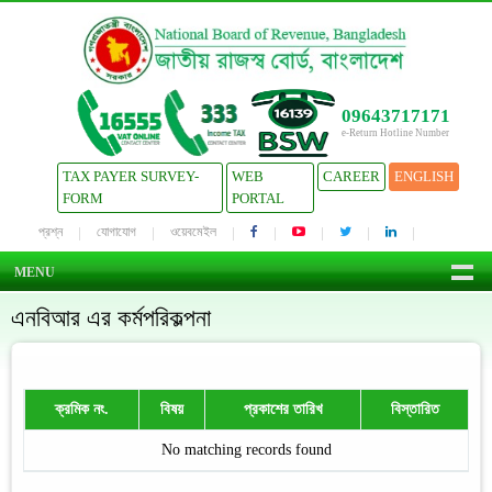
09643717171
e-Return Hotline Number
TAX PAYER SURVEY-
WEB
CAREER
ENGLISH
FORM
PORTAL
প্রশ্ন
যোগাযোগ
ওয়েবমেইল
MENU
এনবিআর এর কর্মপরিকল্পনা
ক্রমিক নং.
বিষয়
প্রকাশের তারিখ
বিস্তারিত
No matching records found