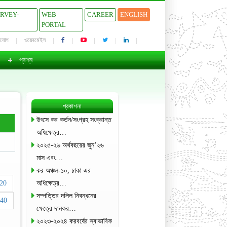
URVEY-
WEB
CAREER
ENGLISH
PORTAL
াযোগ
ওয়েবমেইল
প্রশ্ন
প্রকাশনা
উৎসে কর কর্তন/সংগ্রহ সংক্রান্ত
অধিক্ষেত্র…
২০২৫-২৬ অর্থবছরের জুন’২৬
মাস এবং…
কর অঞ্চল-১০, ঢাকা এর
20
অধিক্ষেত্র…
সম্পত্তির দলিল নিবন্ধনের
40
ক্ষেত্রে দানকর…
২০২৩-২০২৪ করবর্ষের স্বাভাবিক