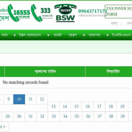
TAX PAYER S
09643717171
FORM
e-Return Hotline Number
প্রশ্ন
যোগ
ফরম
ট্যাক্স প্রকারভেদ
বাজেট
প্রকল্প
প্রকাশনা
ইএফডিএমএস
প্রকাশের তারিখ
বিস্তারিত
No matching records found
8
9
10
11
12
13
14
15
16
17
18
19
29
30
31
32
33
34
35
36
37
38
39
t »