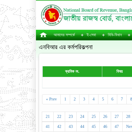
আমাদের সম্পর্কে
ই-সেবা
বিধি-বিধান
এনবিআর এর কর্মপরিকল্পনা
ক্রমিক নং.
বিষয়
« Prev
1
2
3
4
5
6
7
21
22
23
24
25
26
27
28
41
42
43
44
45
46
47
Nex