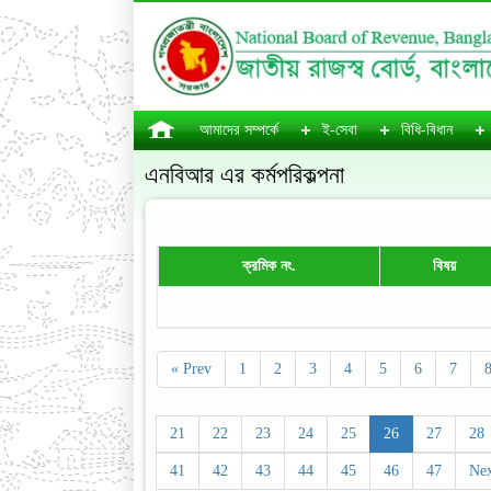
আমাদের সম্পর্কে
ই-সেবা
বিধি-বিধান
এনবিআর এর কর্মপরিকল্পনা
ক্রমিক নং.
বিষয়
« Prev
1
2
3
4
5
6
7
21
22
23
24
25
26
27
28
41
42
43
44
45
46
47
Nex