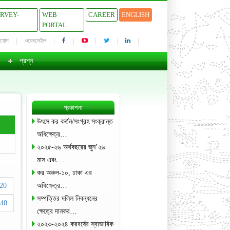
URVEY-
WEB
CAREER
ENGLISH
PORTAL
াযোগ
ওয়েবমেইল
প্রশ্ন
প্রকাশনা
উৎসে কর কর্তন/সংগ্রহ সংক্রান্ত
অধিক্ষেত্র…
২০২৫-২৬ অর্থবছরের জুন’২৬
মাস এবং…
কর অঞ্চল-১০, ঢাকা এর
20
অধিক্ষেত্র…
সম্পত্তির দলিল নিবন্ধনের
40
ক্ষেত্রে দানকর…
২০২৩-২০২৪ করবর্ষের স্বাভাবিক