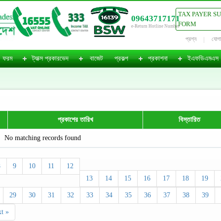
TAX PAYER S
09643717171
FORM
e-Return Hotline Number
প্রশ্ন
যোগ
ফরম
ট্যাক্স প্রকারভেদ
বাজেট
প্রকল্প
প্রকাশনা
ইএফডিএমএস
প্রকাশের তারিখ
বিস্তারিত
No matching records found
8
9
10
11
12
13
14
15
16
17
18
19
29
30
31
32
33
34
35
36
37
38
39
t »