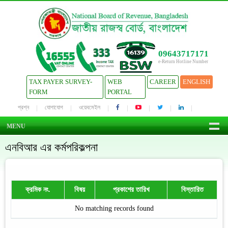
09643717171
e-Return Hotline Number
TAX PAYER SURVEY-
WEB
CAREER
ENGLISH
FORM
PORTAL
প্রশ্ন
যোগাযোগ
ওয়েবমেইল
MENU
এনবিআর এর কর্মপরিকল্পনা
ক্রমিক নং.
বিষয়
প্রকাশের তারিখ
বিস্তারিত
No matching records found