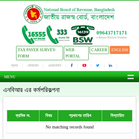
09643717171
e-Return Hotline Number
TAX PAYER SURVEY-
WEB
CAREER
ENGLISH
FORM
PORTAL
প্রশ্ন
যোগাযোগ
ওয়েবমেইল
MENU
এনবিআর এর কর্মপরিকল্পনা
ক্রমিক নং.
বিষয়
প্রকাশের তারিখ
বিস্তারিত
No matching records found