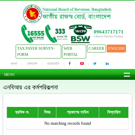
09643717171
e-Return Hotline Number
TAX PAYER SURVEY-
WEB
CAREER
ENGLISH
FORM
PORTAL
প্রশ্ন
যোগাযোগ
ওয়েবমেইল
MENU
এনবিআর এর কর্মপরিকল্পনা
ক্রমিক নং.
বিষয়
প্রকাশের তারিখ
বিস্তারিত
No matching records found