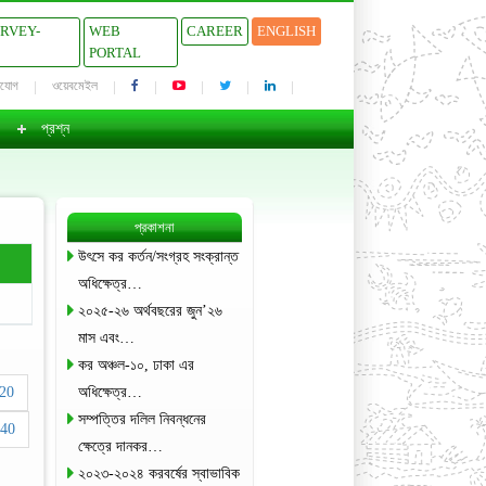
URVEY-
WEB
CAREER
ENGLISH
PORTAL
াযোগ
ওয়েবমেইল
প্রশ্ন
প্রকাশনা
উৎসে কর কর্তন/সংগ্রহ সংক্রান্ত
অধিক্ষেত্র…
২০২৫-২৬ অর্থবছরের জুন’২৬
মাস এবং…
কর অঞ্চল-১০, ঢাকা এর
20
অধিক্ষেত্র…
সম্পত্তির দলিল নিবন্ধনের
40
ক্ষেত্রে দানকর…
২০২৩-২০২৪ করবর্ষের স্বাভাবিক