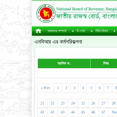
আমাদের সম্পর্কে
ই-সেবা
বিধি-বিধান
এনবিআর এর কর্মপরিকল্পনা
ক্রমিক নং.
বিষয়
« Prev
1
2
3
4
5
6
7
21
22
23
24
25
26
27
28
41
42
43
44
45
46
47
Nex