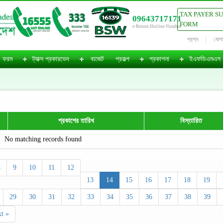
TAX PAYER S
09643717171
FORM
e-Return Hotline Number
প্রশ্ন
যোগ
ফরম
ট্যাক্স প্রকারভেদ
বাজেট
প্রকল্প
প্রকাশনা
ইএফডিএমএস
প্রকাশের তারিখ
বিস্তারিত
No matching records found
8
9
10
11
12
13
14
15
16
17
18
19
29
30
31
32
33
34
35
36
37
38
39
t »