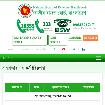
09643717171
e-Return Hotline Number
TAX PAYER SURVEY-
WEB
CAREER
ENGLISH
FORM
PORTAL
প্রশ্ন
যোগাযোগ
ওয়েবমেইল
MENU
এনবিআর এর কর্মপরিকল্পনা
ক্রমিক নং.
বিষয়
প্রকাশের তারিখ
বিস্তারিত
No matching records found