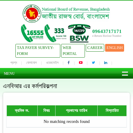
09643717171
e-Return Hotline Number
TAX PAYER SURVEY-
WEB
CAREER
ENGLISH
FORM
PORTAL
প্রশ্ন
যোগাযোগ
ওয়েবমেইল
MENU
এনবিআর এর কর্মপরিকল্পনা
ক্রমিক নং.
বিষয়
প্রকাশের তারিখ
বিস্তারিত
No matching records found