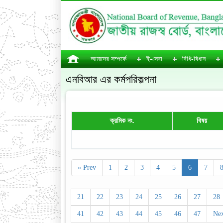
আমাদের সম্পর্কে
ই-সেবা
বিধি-বিধান
এনবিআর এর কর্মপরিকল্পনা
ক্রমিক নং.
বিষয়
« Prev
1
2
3
4
5
6
7
21
22
23
24
25
26
27
28
41
42
43
44
45
46
47
Nex