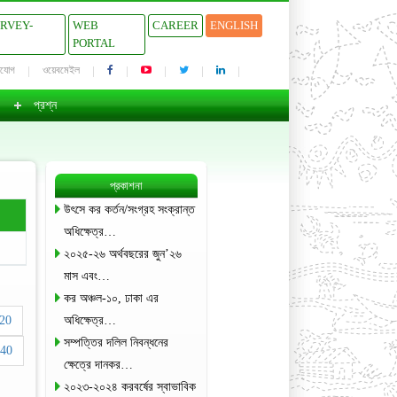
URVEY-
WEB
CAREER
ENGLISH
PORTAL
াযোগ
ওয়েবমেইল
প্রশ্ন
প্রকাশনা
উৎসে কর কর্তন/সংগ্রহ সংক্রান্ত
অধিক্ষেত্র…
২০২৫-২৬ অর্থবছরের জুন’২৬
মাস এবং…
কর অঞ্চল-১০, ঢাকা এর
20
অধিক্ষেত্র…
সম্পত্তির দলিল নিবন্ধনের
40
ক্ষেত্রে দানকর…
২০২৩-২০২৪ করবর্ষের স্বাভাবিক