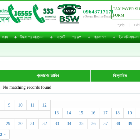
TAX PAYER S
09643717171
FORM
e-Return Hotline Number
প্রশ্ন
যোগ
ফরম
ট্যাক্স প্রকারভেদ
বাজেট
প্রকল্প
প্রকাশনা
ইএফডিএমএস
প্রকাশের তারিখ
বিস্তারিত
No matching records found
8
9
10
11
12
13
14
15
16
17
18
19
29
30
31
32
33
34
35
36
37
38
39
t »