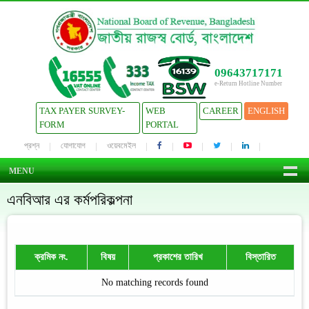
09643717171
e-Return Hotline Number
TAX PAYER SURVEY-
WEB
CAREER
ENGLISH
FORM
PORTAL
প্রশ্ন
যোগাযোগ
ওয়েবমেইল
MENU
এনবিআর এর কর্মপরিকল্পনা
ক্রমিক নং.
বিষয়
প্রকাশের তারিখ
বিস্তারিত
No matching records found