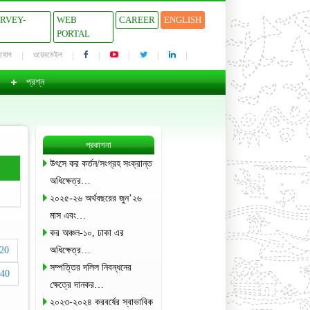
URVEY-
WEB
CAREER
ENGLISH
PORTAL
াযোগ
ওয়েবমেইল
প্রশ্ন
প্রকাশনা
উৎসে কর কর্তন/সংগ্রহ সংক্রান্ত
অধিক্ষেত্র…
২০২৫-২৬ অর্থবছরের জুন’২৬
মাস এবং…
কর অঞ্চল-১০, ঢাকা এর
20
অধিক্ষেত্র…
সম্পত্তির দলিল নিবন্ধনের
40
ক্ষেত্রে দানকর…
২০২৩-২০২৪ করবর্ষের স্বাভাবিক