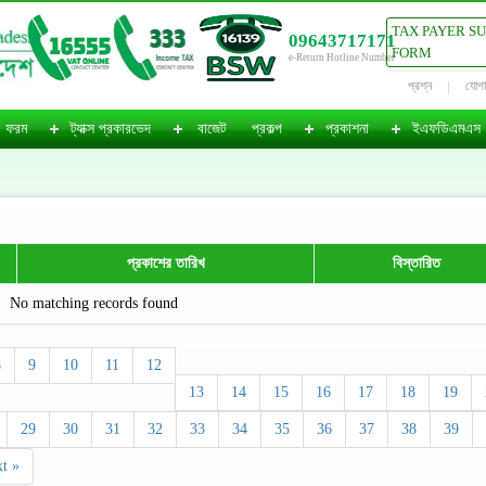
TAX PAYER S
09643717171
FORM
e-Return Hotline Number
প্রশ্ন
যোগ
ফরম
ট্যাক্স প্রকারভেদ
বাজেট
প্রকল্প
প্রকাশনা
ইএফডিএমএস
প্রকাশের তারিখ
বিস্তারিত
No matching records found
8
9
10
11
12
13
14
15
16
17
18
19
29
30
31
32
33
34
35
36
37
38
39
t »