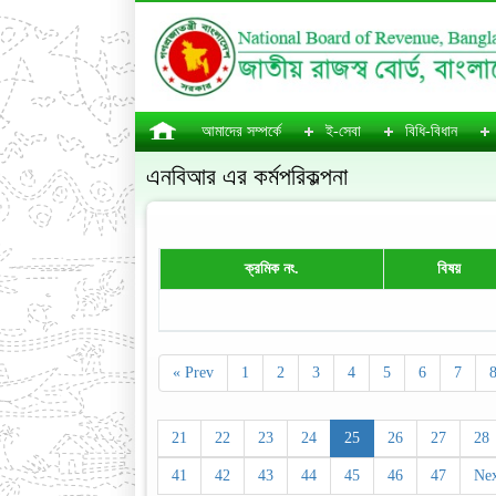
আমাদের সম্পর্কে
ই-সেবা
বিধি-বিধান
এনবিআর এর কর্মপরিকল্পনা
ক্রমিক নং.
বিষয়
« Prev
1
2
3
4
5
6
7
21
22
23
24
25
26
27
28
41
42
43
44
45
46
47
Nex