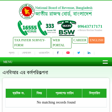
09643717171
e-Return Hotline Number
TAX PAYER SURVEY-
WEB
CAREER
ENGLISH
FORM
PORTAL
প্রশ্ন
যোগাযোগ
ওয়েবমেইল
MENU
এনবিআর এর কর্মপরিকল্পনা
ক্রমিক নং.
বিষয়
প্রকাশের তারিখ
বিস্তারিত
No matching records found