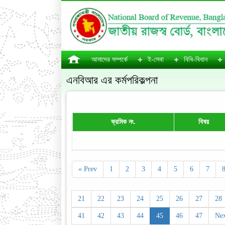
আমাদের সম্পর্কে
ই-সেবা
বিধি-বিধান
এনবিআর এর কর্মপরিকল্পনা
ক্রমিক নং.
বিষয়
« Prev
1
2
3
4
5
6
7
21
22
23
24
25
26
27
28
41
42
43
44
45
46
47
Nex