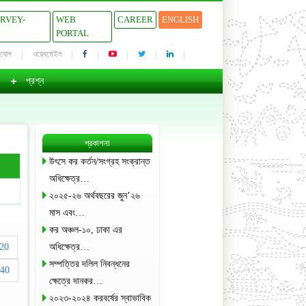
URVEY-
WEB
CAREER
ENGLISH
PORTAL
াযোগ
ওয়েবমেইল
প্রশ্ন
প্রকাশনা
উৎসে কর কর্তন/সংগ্রহ সংক্রান্ত
অধিক্ষেত্র…
২০২৫-২৬ অর্থবছরের জুন’২৬
মাস এবং…
কর অঞ্চল-১০, ঢাকা এর
20
অধিক্ষেত্র…
সম্পত্তির দলিল নিবন্ধনের
40
ক্ষেত্রে দানকর…
২০২৩-২০২৪ করবর্ষের স্বাভাবিক