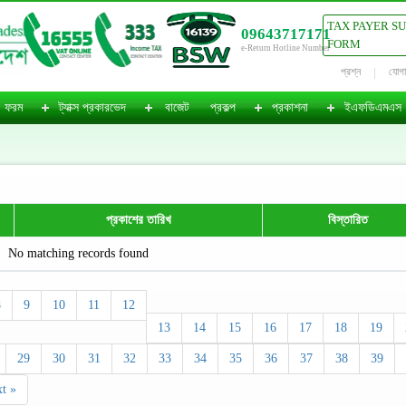
TAX PAYER S
09643717171
FORM
e-Return Hotline Number
প্রশ্ন
যোগ
ফরম
ট্যাক্স প্রকারভেদ
বাজেট
প্রকল্প
প্রকাশনা
ইএফডিএমএস
প্রকাশের তারিখ
বিস্তারিত
No matching records found
8
9
10
11
12
13
14
15
16
17
18
19
29
30
31
32
33
34
35
36
37
38
39
t »