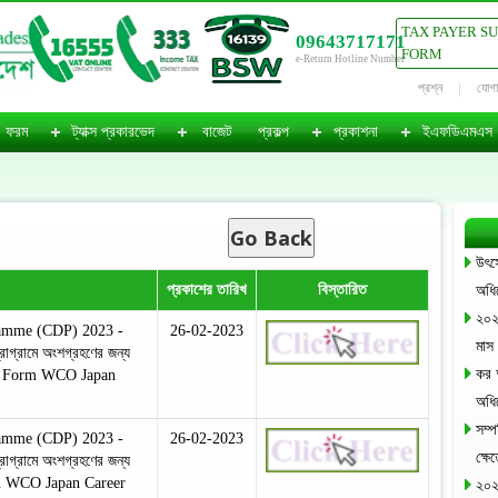
TAX PAYER S
09643717171
FORM
e-Return Hotline Number
প্রশ্ন
যোগ
ফরম
ট্যাক্স প্রকারভেদ
বাজেট
প্রকল্প
প্রকাশনা
ইএফডিএমএস
Go Back
উৎস
প্রকাশের তারিখ
বিস্তারিত
অধি
২০২
amme (CDP) 2023 -
26-02-2023
মাস
গ্রামে অংশগ্রহণের জন্য
কর 
on Form WCO Japan
অধি
সম্প
amme (CDP) 2023 -
26-02-2023
ক্ষ
গ্রামে অংশগ্রহণের জন্য
on WCO Japan Career
২০২