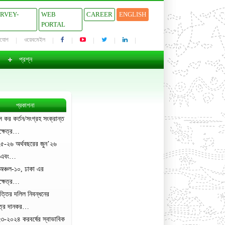
URVEY-
WEB
CAREER
ENGLISH
PORTAL
াযোগ
ওয়েবমেইল
প্রশ্ন
প্রকাশনা
ে কর কর্তন/সংগ্রহ সংক্রান্ত
ক্ষেত্র…
৫-২৬ অর্থবছরের জুন’২৬
 এবং…
অঞ্চল-১০, ঢাকা এর
ক্ষেত্র…
ত্তির দলিল নিবন্ধনের
েত্রে দানকর…
৩-২০২৪ করবর্ষের স্বাভাবিক