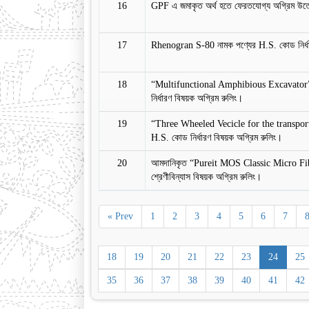
16
GPF এ জমাকৃত অর্থ হতে ফেরতযোগ্য অগ্রিম উত্
17
Rhenogran S-80 নামক পণ্যের H.S. কোড নির্ধা
18
“Multifunctional Amphibious Excavator”
নির্ধারণ বিষয়ক অগ্রিম রুলিং।
19
“Three Wheeled Vecicle for the transport
H.S. কোড নির্ধারণ বিষয়ক অগ্রিম রুলিং।
20
আমদানিকৃত “Pureit MOS Classic Micro Fib
শ্রেণীবিন্যাস বিষয়ক অগ্রিম রুলিং।
« Prev
1
2
3
4
5
6
7
18
19
20
21
22
23
24
25
35
36
37
38
39
40
41
42